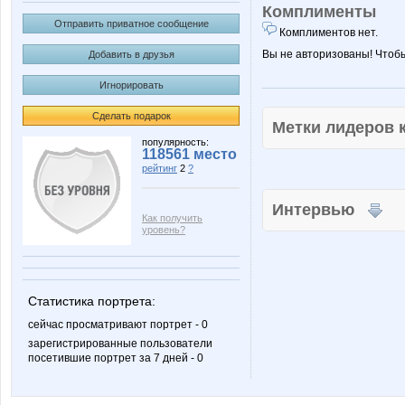
Комплименты
Отправить приватное сообщение
Комплиментов нет.
Вы не авторизованы! Чтоб
Добавить в друзья
Игнорировать
Сделать подарок
Метки лидеров
популярность:
118561 место
рейтинг
2
?
Интервью
Как получить
уровень?
Статистика портрета:
сейчас просматривают портрет - 0
зарегистрированные пользователи
посетившие портрет за 7 дней - 0